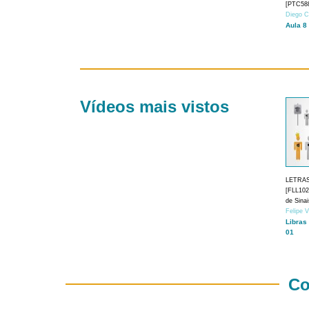
[PTC588
Diego C
Aula 8
Vídeos mais vistos
LETRA
[FLL1024
de Sina
Felipe 
Libras
01
Co