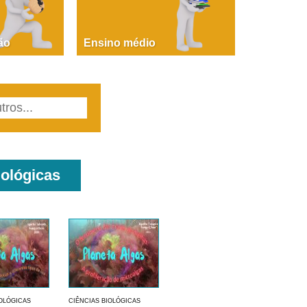
PAOLA GIUSTINA BACCIN
ire, fare, partire! Aula 1 – parte 1
ão
Ensino médio
iológicas
IOLÓGICAS
CIÊNCIAS BIOLÓGICAS