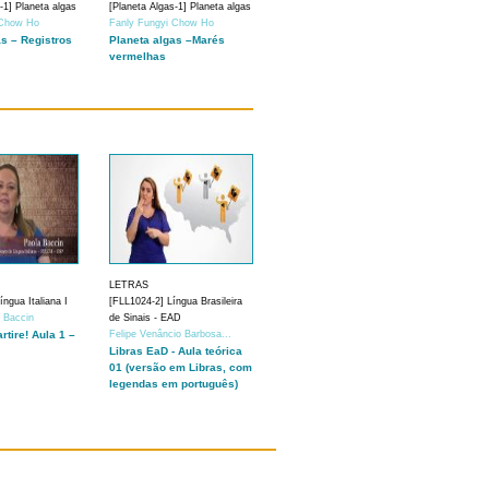
-1] Planeta algas
[Planeta Algas-1] Planeta algas
 Chow Ho
Fanly Fungyi Chow Ho
as – Registros
Planeta algas –Marés
vermelhas
LETRAS
ngua Italiana I
[FLL1024-2] Língua Brasileira
a Baccin
de Sinais - EAD
artire! Aula 1 –
Felipe Venâncio Barbosa...
Libras EaD - Aula teórica
01 (versão em Libras, com
legendas em português)