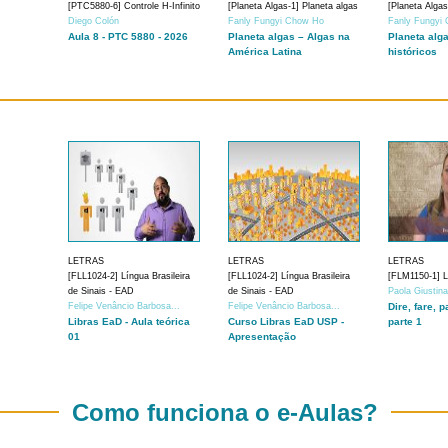
[PTC5880-6] Controle H-Infinito
[Planeta Algas-1] Planeta algas
[Planeta Algas
Diego Colón
Fanly Fungyi Chow Ho
Fanly Fungyi
Aula 8 - PTC 5880 - 2026
Planeta algas – Algas na
Planeta alg
América Latina
históricos
LETRAS
LETRAS
LETRAS
[FLL1024-2] Língua Brasileira
[FLL1024-2] Língua Brasileira
[FLM1150-1] Lí
de Sinais - EAD
de Sinais - EAD
Paola Giustin
Felipe Venâncio Barbosa...
Felipe Venâncio Barbosa...
Dire, fare, p
Libras EaD - Aula teórica
Curso Libras EaD USP -
parte 1
01
Apresentação
Como funciona o e-Aulas?