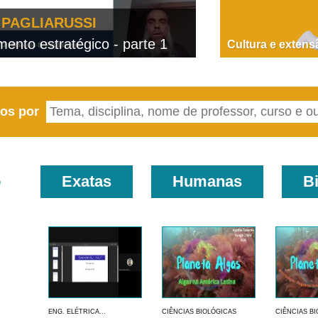
PAGLIARUSSI
nto estratégico - parte 1
D
Cultura e extens
eos por
o
Exatas
Humanas
B
ENG. ELÉTRICA...
CIÊNCIAS BIOLÓGICAS
CIÊNCIAS B