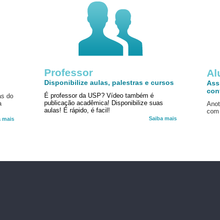
Professor
!
Al
Disponibilize aulas, palestras e cursos
Ass
con
É professor da USP? Vídeo também é
as do
publicação acadêmica! Disponibilize suas
a
Anot
aulas! É rápido, é facil!
com 
Saiba mais
a mais