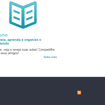
uno
ista, aprenda e organize o
teúdo
e, veja e reveja suas aulas! Compartilhe
seus amigos!
Saiba mais