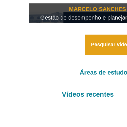
OTEO...
MARCELO SANCHES 
 - 2026
Gestão de desempenho e planejame
Pesquisar víd
Áreas de estud
Vídeos recentes