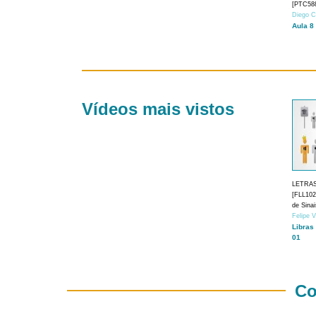
[PTC588
Diego C
Aula 8
Vídeos mais vistos
LETRA
[FLL1024
de Sina
Felipe 
Libras
01
Co