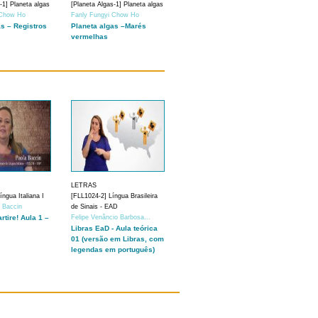
-1] Planeta algas
[Planeta Algas-1] Planeta algas
 Chow Ho
Fanly Fungyi Chow Ho
as – Registros
Planeta algas –Marés
vermelhas
LETRAS
ngua Italiana I
[FLL1024-2] Língua Brasileira
a Baccin
de Sinais - EAD
artire! Aula 1 –
Felipe Venâncio Barbosa...
Libras EaD - Aula teórica
01 (versão em Libras, com
legendas em português)