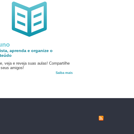
uno
ista, aprenda e organize o
teúdo
e, veja e reveja suas aulas! Compartilhe
seus amigos!
Saiba mais