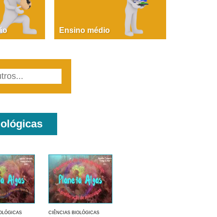
PAOLA GIUSTINA BACCIN
ire, fare, partire! Aula 1 – parte 1
ão
Ensino médio
iológicas
IOLÓGICAS
CIÊNCIAS BIOLÓGICAS