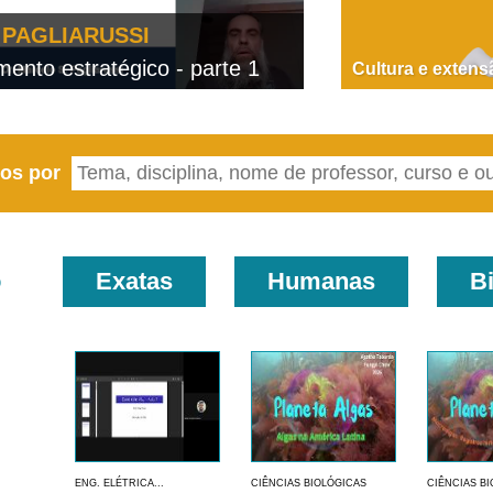
PAGLIARUSSI
nto estratégico - parte 1
D
Cultura e extens
eos por
o
Exatas
Humanas
B
ENG. ELÉTRICA...
CIÊNCIAS BIOLÓGICAS
CIÊNCIAS B