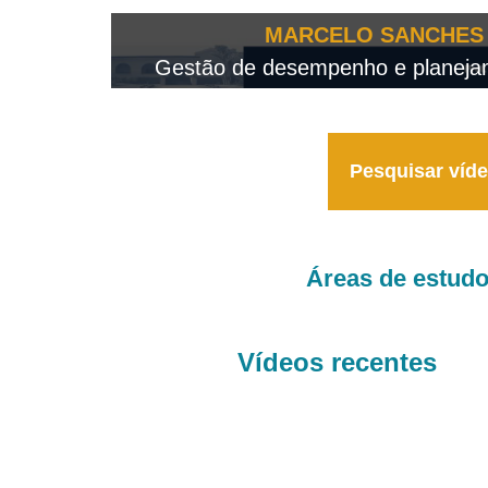
OTEO...
MARCELO SANCHES 
 - 2026
Gestão de desempenho e planejame
Pesquisar víd
Áreas de estud
Vídeos recentes