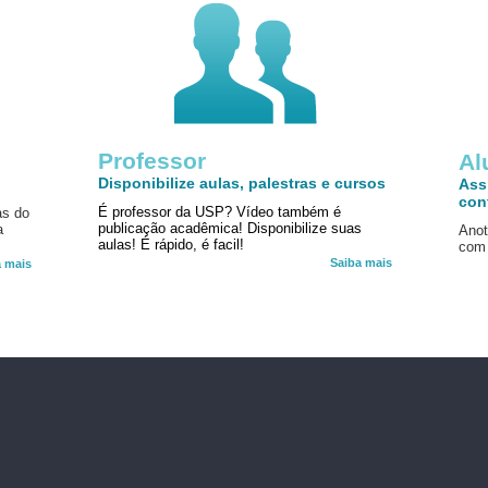
Professor
!
Al
Disponibilize aulas, palestras e cursos
Ass
con
É professor da USP? Vídeo também é
as do
publicação acadêmica! Disponibilize suas
a
Anot
aulas! É rápido, é facil!
com 
Saiba mais
a mais