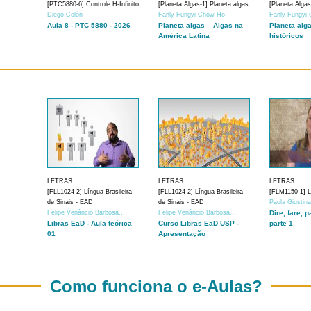
[PTC5880-6] Controle H-Infinito
[Planeta Algas-1] Planeta algas
[Planeta Algas
Diego Colón
Fanly Fungyi Chow Ho
Fanly Fungyi
Aula 8 - PTC 5880 - 2026
Planeta algas – Algas na
Planeta alg
América Latina
históricos
LETRAS
LETRAS
LETRAS
[FLL1024-2] Língua Brasileira
[FLL1024-2] Língua Brasileira
[FLM1150-1] Lí
de Sinais - EAD
de Sinais - EAD
Paola Giustin
Felipe Venâncio Barbosa...
Felipe Venâncio Barbosa...
Dire, fare, p
Libras EaD - Aula teórica
Curso Libras EaD USP -
parte 1
01
Apresentação
Como funciona o e-Aulas?