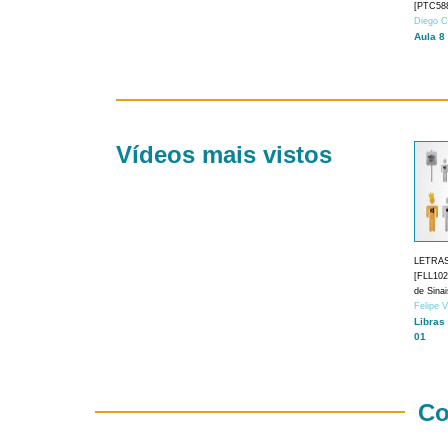
[PTC588
Diego C
Aula 8
Vídeos mais vistos
LETRA
[FLL1024
de Sina
Felipe 
Libras
01
Co