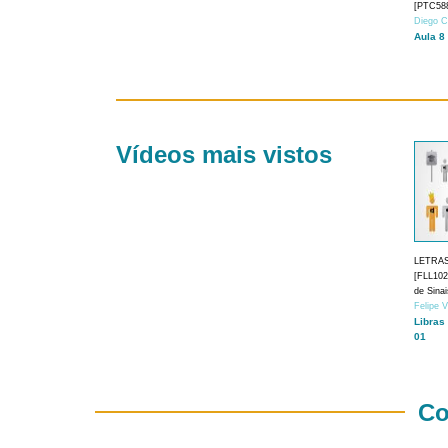
[PTC588
Diego C
Aula 8
Vídeos mais vistos
LETRA
[FLL1024
de Sina
Felipe 
Libras
01
Co