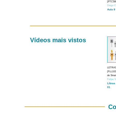
[PTC588
Diego C
Aula 8
Vídeos mais vistos
LETRA
[FLL1024
de Sina
Felipe 
Libras
01
Co