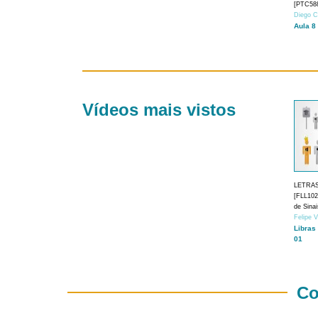
[PTC588
Diego C
Aula 8
Vídeos mais vistos
LETRA
[FLL1024
de Sina
Felipe 
Libras
01
Co