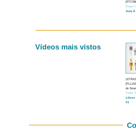
[PTC588
Diego C
Aula 8
Vídeos mais vistos
LETRA
[FLL1024
de Sina
Felipe 
Libras
01
Co