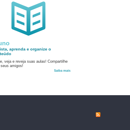
uno
ista, aprenda e organize o
teúdo
e, veja e reveja suas aulas! Compartilhe
seus amigos!
Saiba mais