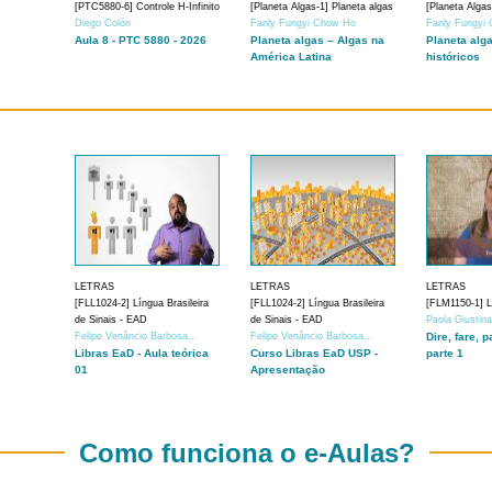
[PTC5880-6] Controle H-Infinito
[Planeta Algas-1] Planeta algas
[Planeta Algas
Diego Colón
Fanly Fungyi Chow Ho
Fanly Fungyi
Aula 8 - PTC 5880 - 2026
Planeta algas – Algas na
Planeta alg
América Latina
históricos
LETRAS
LETRAS
LETRAS
[FLL1024-2] Língua Brasileira
[FLL1024-2] Língua Brasileira
[FLM1150-1] Lí
de Sinais - EAD
de Sinais - EAD
Paola Giustin
Felipe Venâncio Barbosa...
Felipe Venâncio Barbosa...
Dire, fare, p
Libras EaD - Aula teórica
Curso Libras EaD USP -
parte 1
01
Apresentação
Como funciona o e-Aulas?