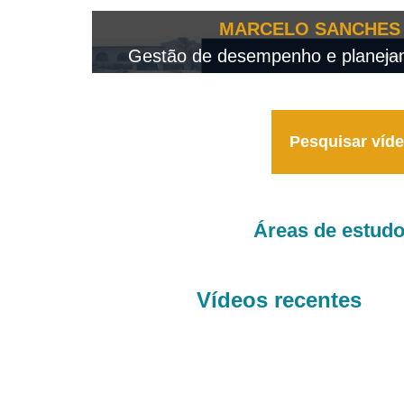
OTEO...
MARCELO SANCHES 
 - 2026
Gestão de desempenho e planejame
Pesquisar víd
Áreas de estud
Vídeos recentes