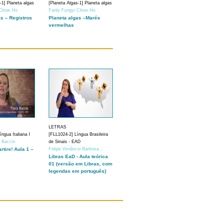
-1] Planeta algas
[Planeta Algas-1] Planeta algas
 Chow Ho
Fanly Fungyi Chow Ho
as – Registros
Planeta algas –Marés
vermelhas
LETRAS
ngua Italiana I
[FLL1024-2] Língua Brasileira
a Baccin
de Sinais - EAD
artire! Aula 1 –
Felipe Venâncio Barbosa...
Libras EaD - Aula teórica
01 (versão em Libras, com
legendas em português)