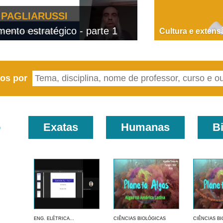
PAGLIARUSSI
nto estratégico - parte 1
D
Cultura e extens
eos por
o
Exatas
Humanas
B
ENG. ELÉTRICA...
CIÊNCIAS BIOLÓGICAS
CIÊNCIAS B