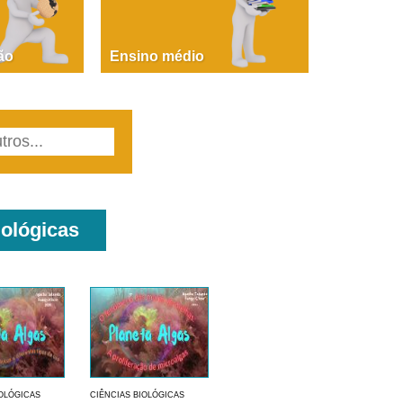
PAOLA GIUSTINA BACCIN
ire, fare, partire! Aula 1 – parte 1
ão
Ensino médio
iológicas
IOLÓGICAS
CIÊNCIAS BIOLÓGICAS