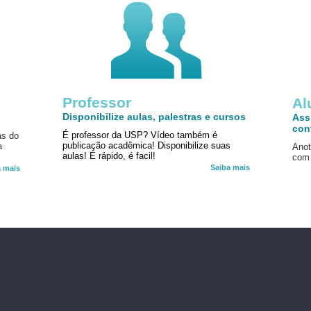
Professor
!
Al
Disponibilize aulas, palestras e cursos
Ass
con
É professor da USP? Vídeo também é
as do
publicação acadêmica! Disponibilize suas
a
Anot
aulas! É rápido, é facil!
com 
Saiba mais
a mais