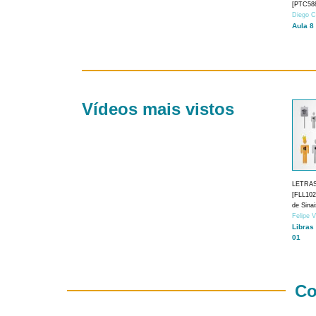
[PTC588
Diego C
Aula 8
Vídeos mais vistos
LETRA
[FLL1024
de Sina
Felipe 
Libras
01
Co