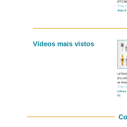
[PTC588
Diego C
Aula 8
Vídeos mais vistos
LETRA
[FLL1024
de Sina
Felipe 
Libras
01
Co