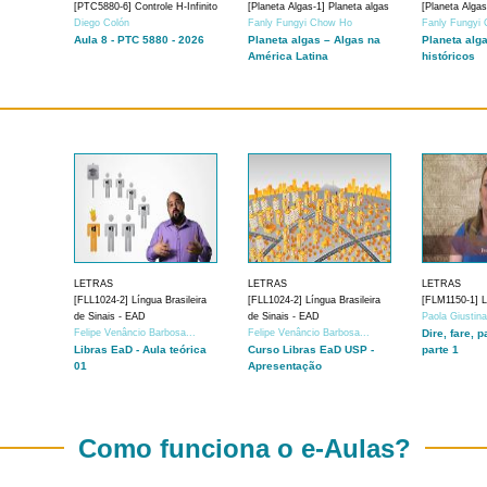
[PTC5880-6] Controle H-Infinito
[Planeta Algas-1] Planeta algas
[Planeta Algas
Diego Colón
Fanly Fungyi Chow Ho
Fanly Fungyi
Aula 8 - PTC 5880 - 2026
Planeta algas – Algas na
Planeta alg
América Latina
históricos
LETRAS
LETRAS
LETRAS
[FLL1024-2] Língua Brasileira
[FLL1024-2] Língua Brasileira
[FLM1150-1] Lí
de Sinais - EAD
de Sinais - EAD
Paola Giustin
Felipe Venâncio Barbosa...
Felipe Venâncio Barbosa...
Dire, fare, p
Libras EaD - Aula teórica
Curso Libras EaD USP -
parte 1
01
Apresentação
Como funciona o e-Aulas?