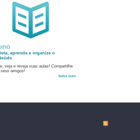
uno
ista, aprenda e organize o
teúdo
e, veja e reveja suas aulas! Compartilhe
seus amigos!
Saiba mais