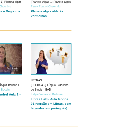
-1] Planeta algas
[Planeta Algas-1] Planeta algas
 Chow Ho
Fanly Fungyi Chow Ho
as – Registros
Planeta algas –Marés
vermelhas
LETRAS
ngua Italiana I
[FLL1024-2] Língua Brasileira
a Baccin
de Sinais - EAD
artire! Aula 1 –
Felipe Venâncio Barbosa...
Libras EaD - Aula teórica
01 (versão em Libras, com
legendas em português)