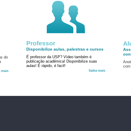
Professor
!
Al
Disponibilize aulas, palestras e cursos
Ass
con
É professor da USP? Vídeo também é
as do
publicação acadêmica! Disponibilize suas
a
Anot
aulas! É rápido, é facil!
com 
Saiba mais
a mais