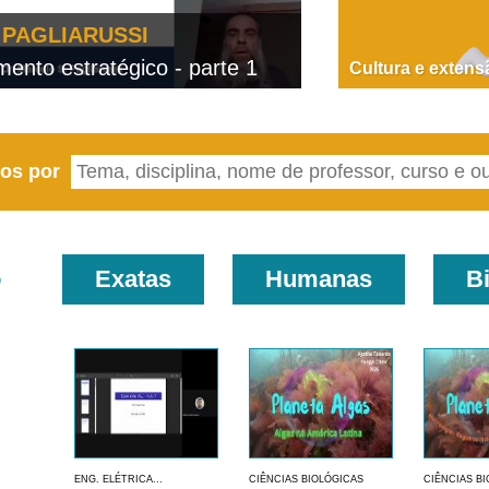
PAGLIARUSSI
nto estratégico - parte 1
D
Cultura e extens
eos por
o
Exatas
Humanas
B
ENG. ELÉTRICA...
CIÊNCIAS BIOLÓGICAS
CIÊNCIAS B