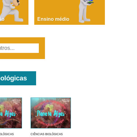
PAOLA GIUSTINA BACCIN
ire, fare, partire! Aula 1 – parte 1
ão
Ensino médio
iológicas
IOLÓGICAS
CIÊNCIAS BIOLÓGICAS