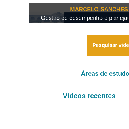
OTEO...
MARCELO SANCHES 
 - 2026
Gestão de desempenho e planejame
Pesquisar víd
Áreas de estud
Vídeos recentes