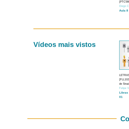
[PTC588
Diego C
Aula 8
Vídeos mais vistos
LETRA
[FLL1024
de Sina
Felipe 
Libras
01
Co