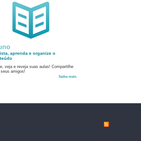
uno
ista, aprenda e organize o
teúdo
e, veja e reveja suas aulas! Compartilhe
seus amigos!
Saiba mais