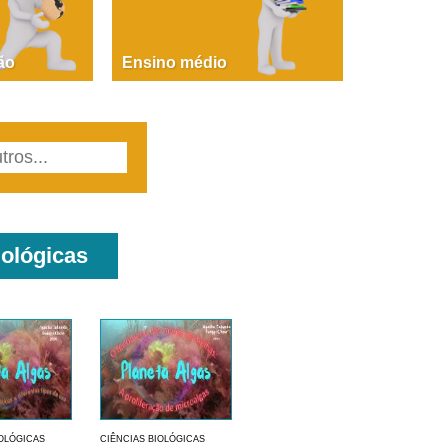
PAOLA GIUSTINA BACCIN
ire, fare, partire! Aula 1 – parte 1
ão
Ensino médio
iológicas
IOLÓGICAS
CIÊNCIAS BIOLÓGICAS