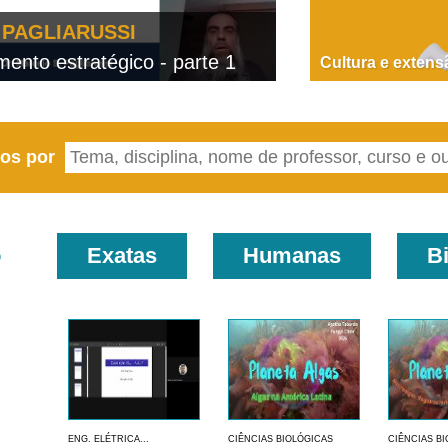
PAGLIARUSSI
nto estratégico - parte 1
D
Cultura e extens
eos por
o
Exatas
Humanas
B
ENG. ELÉTRICA...
CIÊNCIAS BIOLÓGICAS
CIÊNCIAS B