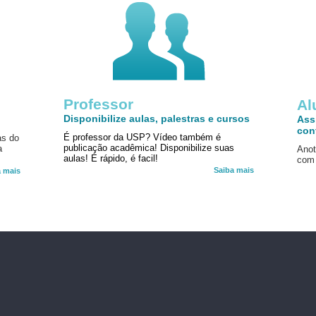
Professor
!
Al
Disponibilize aulas, palestras e cursos
Ass
con
É professor da USP? Vídeo também é
as do
publicação acadêmica! Disponibilize suas
a
Anot
aulas! É rápido, é facil!
com 
Saiba mais
a mais