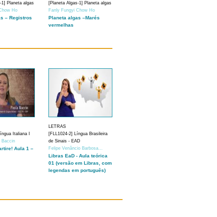
-1] Planeta algas
[Planeta Algas-1] Planeta algas
 Chow Ho
Fanly Fungyi Chow Ho
as – Registros
Planeta algas –Marés
vermelhas
LETRAS
ngua Italiana I
[FLL1024-2] Língua Brasileira
a Baccin
de Sinais - EAD
artire! Aula 1 –
Felipe Venâncio Barbosa...
Libras EaD - Aula teórica
01 (versão em Libras, com
legendas em português)