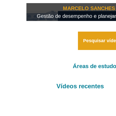
OTEO...
MARCELO SANCHES 
 - 2026
Gestão de desempenho e planejame
Pesquisar víd
Áreas de estud
Vídeos recentes