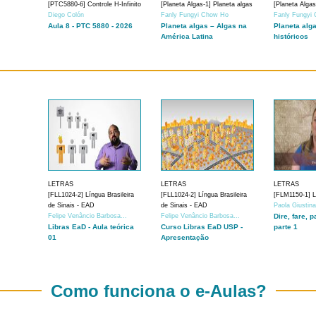
[PTC5880-6] Controle H-Infinito
[Planeta Algas-1] Planeta algas
[Planeta Algas
Diego Colón
Fanly Fungyi Chow Ho
Fanly Fungyi
Aula 8 - PTC 5880 - 2026
Planeta algas – Algas na
Planeta alg
América Latina
históricos
LETRAS
LETRAS
LETRAS
[FLL1024-2] Língua Brasileira
[FLL1024-2] Língua Brasileira
[FLM1150-1] Lí
de Sinais - EAD
de Sinais - EAD
Paola Giustin
Felipe Venâncio Barbosa...
Felipe Venâncio Barbosa...
Dire, fare, p
Libras EaD - Aula teórica
Curso Libras EaD USP -
parte 1
01
Apresentação
Como funciona o e-Aulas?