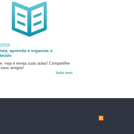
uno
ista, aprenda e organize o
teúdo
e, veja e reveja suas aulas! Compartilhe
seus amigos!
Saiba mais