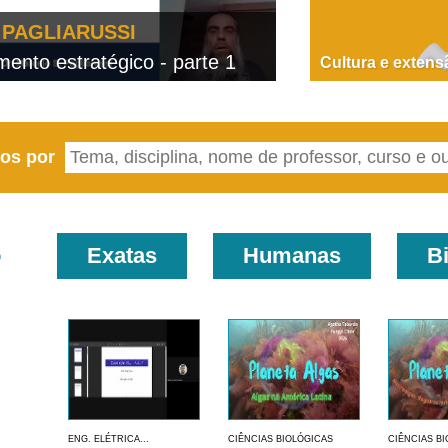
PAGLIARUSSI
nto estratégico - parte 1
D
Cultura e extens
eos por
o
Exatas
Humanas
B
ENG. ELÉTRICA...
CIÊNCIAS BIOLÓGICAS
CIÊNCIAS B