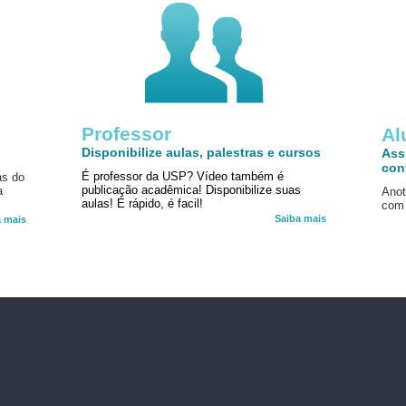
Professor
!
Al
Disponibilize aulas, palestras e cursos
Ass
con
É professor da USP? Vídeo também é
as do
publicação acadêmica! Disponibilize suas
a
Anot
aulas! É rápido, é facil!
com 
Saiba mais
a mais