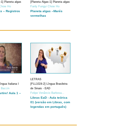
-1] Planeta algas
[Planeta Algas-1] Planeta algas
 Chow Ho
Fanly Fungyi Chow Ho
as – Registros
Planeta algas –Marés
vermelhas
LETRAS
ngua Italiana I
[FLL1024-2] Língua Brasileira
a Baccin
de Sinais - EAD
artire! Aula 1 –
Felipe Venâncio Barbosa...
Libras EaD - Aula teórica
01 (versão em Libras, com
legendas em português)