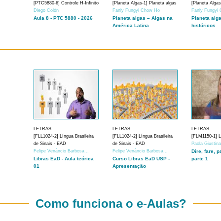
[PTC5880-6] Controle H-Infinito
[Planeta Algas-1] Planeta algas
[Planeta Algas
Diego Colón
Fanly Fungyi Chow Ho
Fanly Fungyi
Aula 8 - PTC 5880 - 2026
Planeta algas – Algas na
Planeta alg
América Latina
históricos
LETRAS
LETRAS
LETRAS
[FLL1024-2] Língua Brasileira
[FLL1024-2] Língua Brasileira
[FLM1150-1] Lí
de Sinais - EAD
de Sinais - EAD
Paola Giustin
Felipe Venâncio Barbosa...
Felipe Venâncio Barbosa...
Dire, fare, p
Libras EaD - Aula teórica
Curso Libras EaD USP -
parte 1
01
Apresentação
Como funciona o e-Aulas?