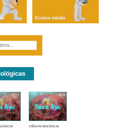
PAOLA GIUSTINA BACCIN
ire, fare, partire! Aula 1 – parte 1
ão
Ensino médio
iológicas
IOLÓGICAS
CIÊNCIAS BIOLÓGICAS