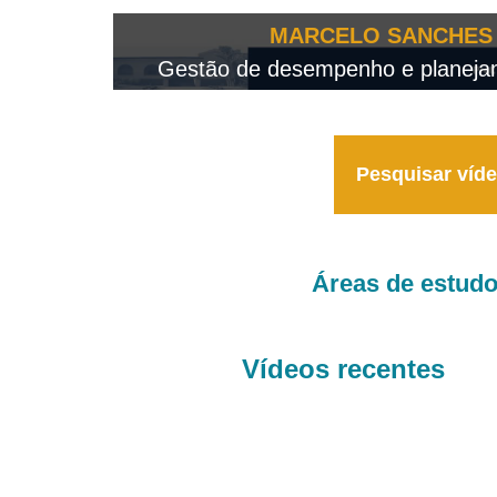
OTEO...
MARCELO SANCHES 
 - 2026
Gestão de desempenho e planejame
Pesquisar víd
Áreas de estud
Vídeos recentes