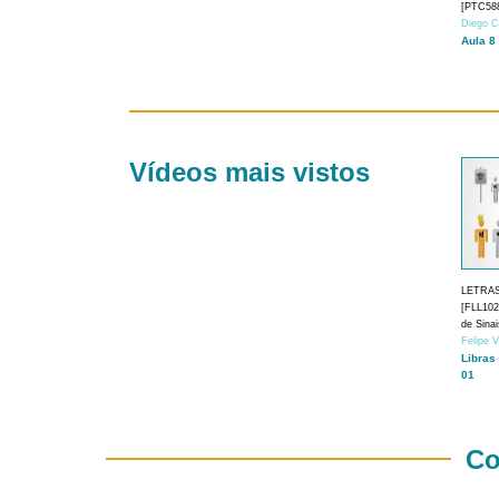
[PTC588
Diego C
Aula 8
Vídeos mais vistos
LETRA
[FLL1024
de Sina
Felipe 
Libras
01
Co