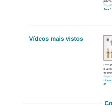
[PTC588
Diego C
Aula 8
Vídeos mais vistos
LETRA
[FLL1024
de Sina
Felipe 
Libras
01
Co