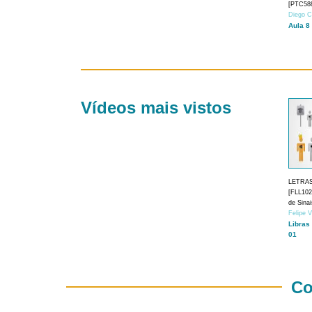
[PTC588
Diego C
Aula 8
Vídeos mais vistos
LETRA
[FLL1024
de Sina
Felipe 
Libras
01
Co