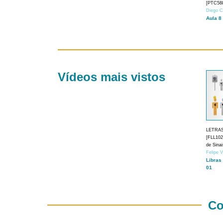
[PTC588
Diego C
Aula 8
Vídeos mais vistos
LETRA
[FLL1024
de Sina
Felipe 
Libras
01
Co