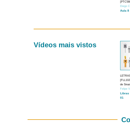
[PTC588
Diego C
Aula 8
Vídeos mais vistos
LETRA
[FLL1024
de Sina
Felipe 
Libras
01
Co