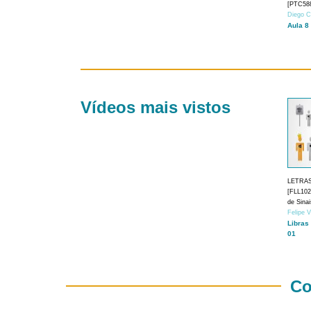
[PTC588
Diego C
Aula 8
Vídeos mais vistos
LETRA
[FLL1024
de Sina
Felipe 
Libras
01
Co