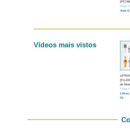
[PTC588
Diego C
Aula 8
Vídeos mais vistos
LETRA
[FLL1024
de Sina
Felipe 
Libras
01
Co