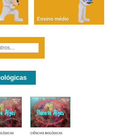
PAOLA GIUSTINA BACCIN
ire, fare, partire! Aula 1 – parte 1
ão
Ensino médio
iológicas
IOLÓGICAS
CIÊNCIAS BIOLÓGICAS