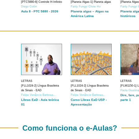
[PTC5880-6] Controle H-Infinito
[Planeta Algas-1] Planeta algas
[Planeta Algas
Diego Colón
Fanly Fungyi Chow Ho
Fanly Fungyi
Aula 8 - PTC 5880 - 2026
Planeta algas – Algas na
Planeta alg
América Latina
históricos
LETRAS
LETRAS
LETRAS
[FLL1024-2] Língua Brasileira
[FLL1024-2] Língua Brasileira
[FLM1150-1] Lí
de Sinais - EAD
de Sinais - EAD
Paola Giustin
Felipe Venâncio Barbosa...
Felipe Venâncio Barbosa...
Dire, fare, p
Libras EaD - Aula teórica
Curso Libras EaD USP -
parte 1
01
Apresentação
Como funciona o e-Aulas?