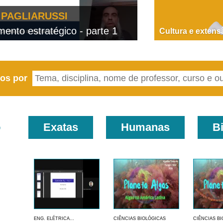
PAGLIARUSSI
nto estratégico - parte 1
D
Cultura e extens
eos por
o
Exatas
Humanas
B
ENG. ELÉTRICA...
CIÊNCIAS BIOLÓGICAS
CIÊNCIAS B