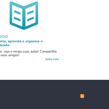
uno
ista, aprenda e organize o
teúdo
e, veja e reveja suas aulas! Compartilhe
seus amigos!
Saiba mais