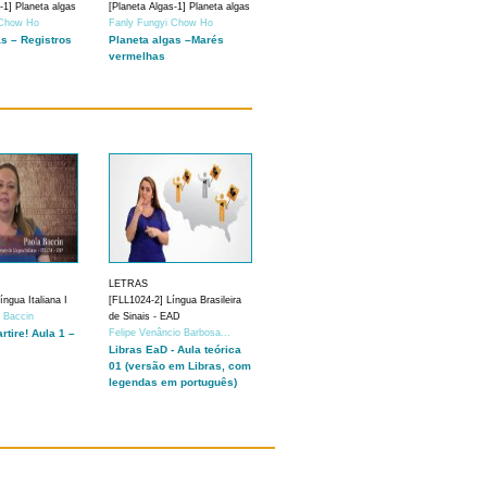
-1] Planeta algas
[Planeta Algas-1] Planeta algas
 Chow Ho
Fanly Fungyi Chow Ho
as – Registros
Planeta algas –Marés
vermelhas
LETRAS
ngua Italiana I
[FLL1024-2] Língua Brasileira
a Baccin
de Sinais - EAD
artire! Aula 1 –
Felipe Venâncio Barbosa...
Libras EaD - Aula teórica
01 (versão em Libras, com
legendas em português)