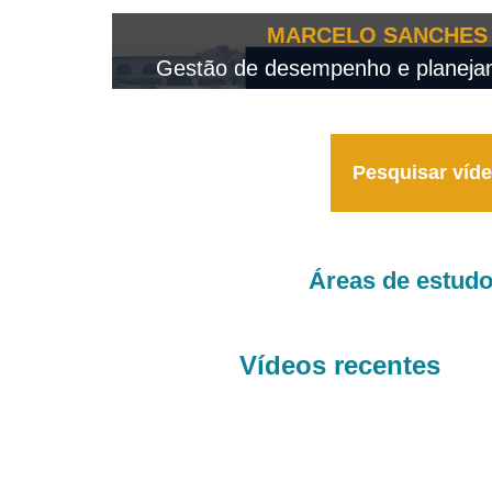
OTEO...
MARCELO SANCHES 
 - 2026
Gestão de desempenho e planejame
Pesquisar víd
Áreas de estud
Vídeos recentes