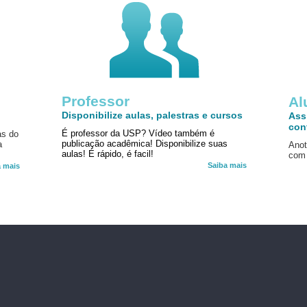
Professor
!
Al
Disponibilize aulas, palestras e cursos
Ass
con
É professor da USP? Vídeo também é
as do
publicação acadêmica! Disponibilize suas
a
Anot
aulas! É rápido, é facil!
com 
Saiba mais
a mais