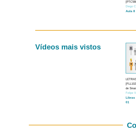
[PTC588
Diego C
Aula 8
Vídeos mais vistos
LETRA
[FLL1024
de Sina
Felipe 
Libras
01
Co