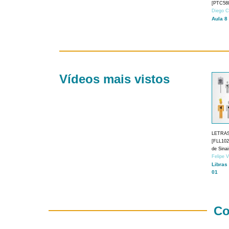
[PTC588
Diego C
Aula 8
Vídeos mais vistos
LETRA
[FLL1024
de Sina
Felipe 
Libras
01
Co