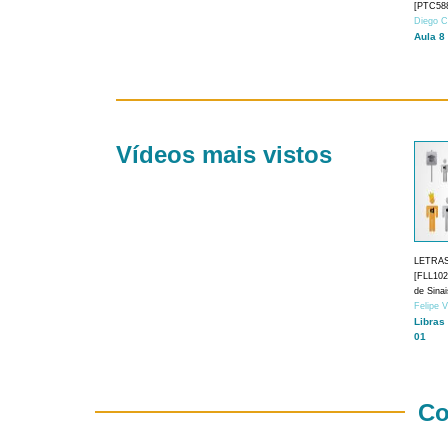
[PTC588
Diego C
Aula 8
Vídeos mais vistos
LETRA
[FLL1024
de Sina
Felipe 
Libras
01
Co