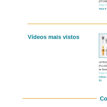
[PTC588
Diego C
Aula 8
Vídeos mais vistos
LETRA
[FLL1024
de Sina
Felipe 
Libras
01
Co