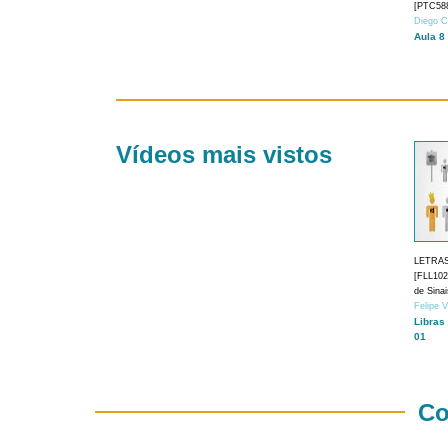
[PTC588
Diego C
Aula 8
Vídeos mais vistos
LETRA
[FLL1024
de Sina
Felipe 
Libras
01
Co