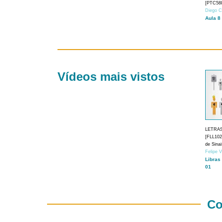
[PTC588
Diego C
Aula 8
Vídeos mais vistos
LETRA
[FLL1024
de Sina
Felipe 
Libras
01
Co