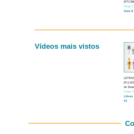
[PTC588
Diego C
Aula 8
Vídeos mais vistos
LETRA
[FLL1024
de Sina
Felipe 
Libras
01
Co