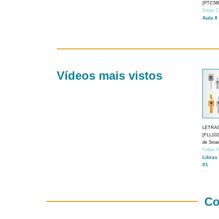
[PTC588
Diego C
Aula 8
Vídeos mais vistos
LETRA
[FLL1024
de Sina
Felipe 
Libras
01
Co