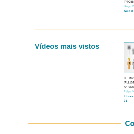
[PTC588
Diego C
Aula 8
Vídeos mais vistos
LETRA
[FLL1024
de Sina
Felipe 
Libras
01
Co