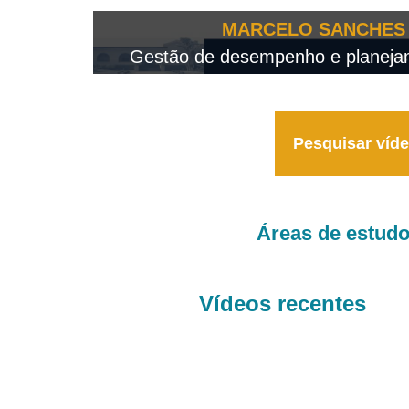
OTEO...
MARCELO SANCHES 
 - 2026
Gestão de desempenho e planejame
Pesquisar víd
Áreas de estud
Vídeos recentes