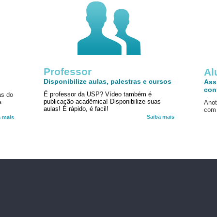
Professor
!
Al
Disponibilize aulas, palestras e cursos
Ass
con
É professor da USP? Vídeo também é
as do
publicação acadêmica! Disponibilize suas
a
Anot
aulas! É rápido, é facil!
com 
Saiba mais
a mais