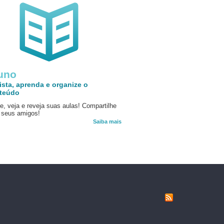
uno
ista, aprenda e organize o
teúdo
e, veja e reveja suas aulas! Compartilhe
seus amigos!
Saiba mais