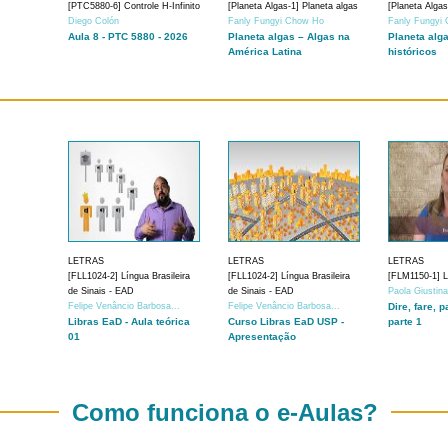
[PTC5880-6] Controle H-Infinito
[Planeta Algas-1] Planeta algas
[Planeta Algas
Diego Colón
Fanly Fungyi Chow Ho
Fanly Fungyi
Aula 8 - PTC 5880 - 2026
Planeta algas – Algas na
Planeta alg
América Latina
históricos
LETRAS
LETRAS
LETRAS
[FLL1024-2] Língua Brasileira
[FLL1024-2] Língua Brasileira
[FLM1150-1] Lí
de Sinais - EAD
de Sinais - EAD
Paola Giustin
Felipe Venâncio Barbosa...
Felipe Venâncio Barbosa...
Dire, fare, p
Libras EaD - Aula teórica
Curso Libras EaD USP -
parte 1
01
Apresentação
Como funciona o e-Aulas?