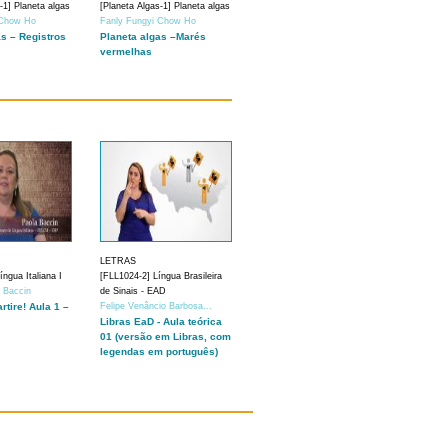
-1] Planeta algas
[Planeta Algas-1] Planeta algas
 Chow Ho
Fanly Fungyi Chow Ho
as – Registros
Planeta algas –Marés
vermelhas
LETRAS
ngua Italiana I
[FLL1024-2] Língua Brasileira
a Baccin
de Sinais - EAD
artire! Aula 1 –
Felipe Venâncio Barbosa...
Libras EaD - Aula teórica
01 (versão em Libras, com
legendas em português)