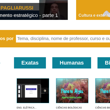
PAGLIARUSSI
nto estratégico - parte 1
D
Cultura e extens
eos por
o
Exatas
Humanas
B
ENG. ELÉTRICA...
CIÊNCIAS BIOLÓGICAS
CIÊNCIAS B