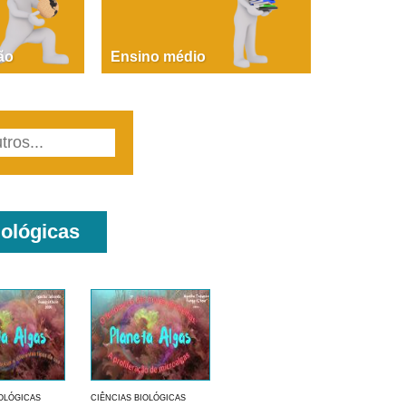
PAOLA GIUSTINA BACCIN
ire, fare, partire! Aula 1 – parte 1
ão
Ensino médio
iológicas
IOLÓGICAS
CIÊNCIAS BIOLÓGICAS