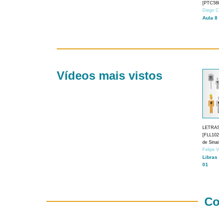
[PTC588
Diego C
Aula 8
Vídeos mais vistos
LETRA
[FLL1024
de Sina
Felipe 
Libras
01
Co