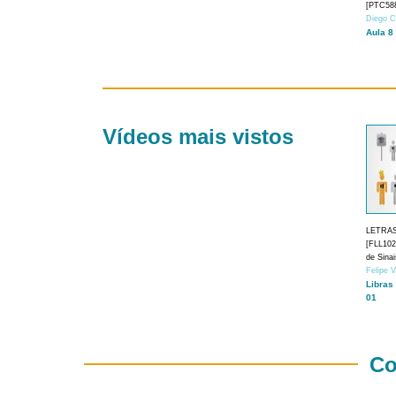
[PTC588
Diego C
Aula 8
Vídeos mais vistos
LETRA
[FLL1024
de Sina
Felipe 
Libras
01
Co