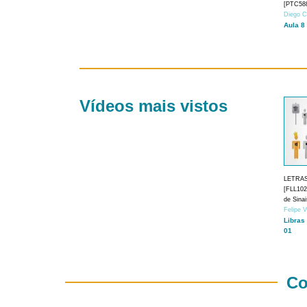
[PTC588
Diego C
Aula 8
Vídeos mais vistos
LETRA
[FLL1024
de Sina
Felipe 
Libras
01
Co