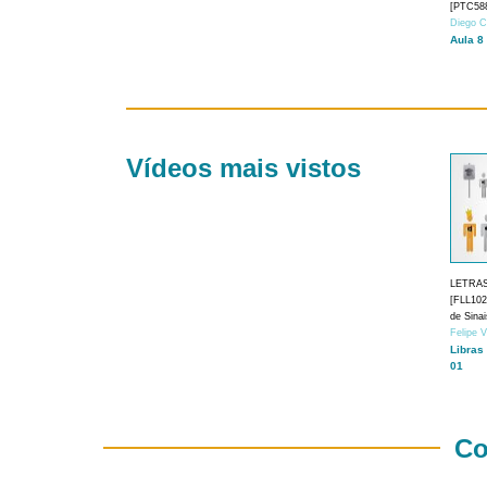
[PTC588
Diego C
Aula 8
Vídeos mais vistos
LETRA
[FLL1024
de Sina
Felipe 
Libras
01
Co