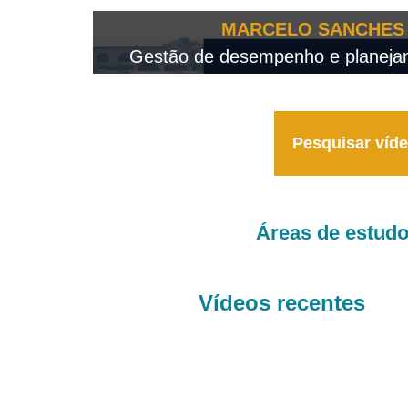
OTEO...
MARCELO SANCHES 
 - 2026
Gestão de desempenho e planejame
Pesquisar víd
Áreas de estud
Vídeos recentes