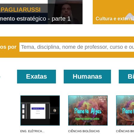
PAGLIARUSSI
nto estratégico - parte 1
D
Cultura e extens
eos por
o
Exatas
Humanas
B
ENG. ELÉTRICA...
CIÊNCIAS BIOLÓGICAS
CIÊNCIAS B