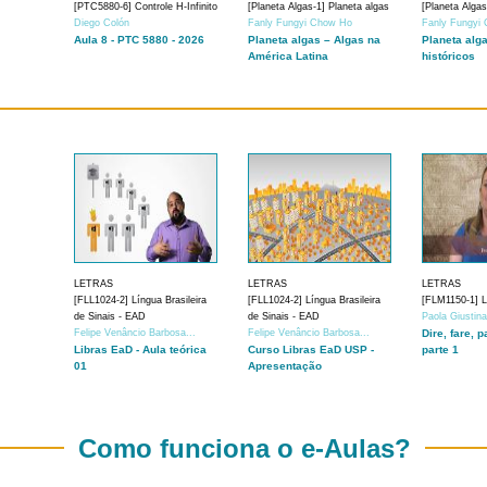
[PTC5880-6] Controle H-Infinito
[Planeta Algas-1] Planeta algas
[Planeta Algas
Diego Colón
Fanly Fungyi Chow Ho
Fanly Fungyi
Aula 8 - PTC 5880 - 2026
Planeta algas – Algas na
Planeta alg
América Latina
históricos
LETRAS
LETRAS
LETRAS
[FLL1024-2] Língua Brasileira
[FLL1024-2] Língua Brasileira
[FLM1150-1] Lí
de Sinais - EAD
de Sinais - EAD
Paola Giustin
Felipe Venâncio Barbosa...
Felipe Venâncio Barbosa...
Dire, fare, p
Libras EaD - Aula teórica
Curso Libras EaD USP -
parte 1
01
Apresentação
Como funciona o e-Aulas?