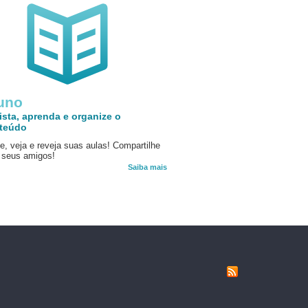
uno
ista, aprenda e organize o
teúdo
e, veja e reveja suas aulas! Compartilhe
seus amigos!
Saiba mais