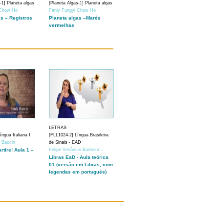
-1] Planeta algas
[Planeta Algas-1] Planeta algas
 Chow Ho
Fanly Fungyi Chow Ho
as – Registros
Planeta algas –Marés
vermelhas
LETRAS
ngua Italiana I
[FLL1024-2] Língua Brasileira
a Baccin
de Sinais - EAD
artire! Aula 1 –
Felipe Venâncio Barbosa...
Libras EaD - Aula teórica
01 (versão em Libras, com
legendas em português)