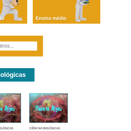
PAOLA GIUSTINA BACCIN
ire, fare, partire! Aula 1 – parte 1
ão
Ensino médio
iológicas
IOLÓGICAS
CIÊNCIAS BIOLÓGICAS