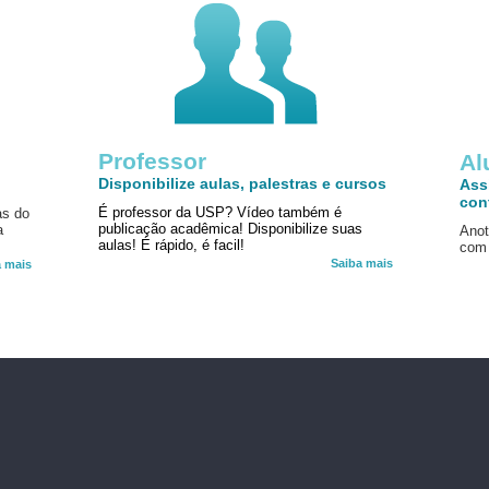
Professor
!
Al
Disponibilize aulas, palestras e cursos
Ass
con
É professor da USP? Vídeo também é
as do
publicação acadêmica! Disponibilize suas
a
Anot
aulas! É rápido, é facil!
com 
Saiba mais
a mais