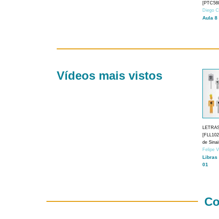
[PTC588
Diego C
Aula 8
Vídeos mais vistos
LETRA
[FLL1024
de Sina
Felipe 
Libras
01
Co