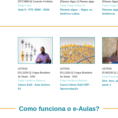
[PTC5880-6] Controle H-Infinito
[Planeta Algas-1] Planeta algas
[Planeta Algas
Diego Colón
Fanly Fungyi Chow Ho
Fanly Fungyi
Aula 8 - PTC 5880 - 2026
Planeta algas – Algas na
Planeta alg
América Latina
históricos
LETRAS
LETRAS
LETRAS
[FLL1024-2] Língua Brasileira
[FLL1024-2] Língua Brasileira
[FLM1150-1] Lí
de Sinais - EAD
de Sinais - EAD
Paola Giustin
Felipe Venâncio Barbosa...
Felipe Venâncio Barbosa...
Dire, fare, p
Libras EaD - Aula teórica
Curso Libras EaD USP -
parte 1
01
Apresentação
Como funciona o e-Aulas?