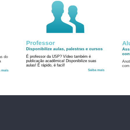
Professor
!
Al
Disponibilize aulas, palestras e cursos
Ass
con
É professor da USP? Vídeo também é
as do
publicação acadêmica! Disponibilize suas
a
Anot
aulas! É rápido, é facil!
com 
Saiba mais
a mais