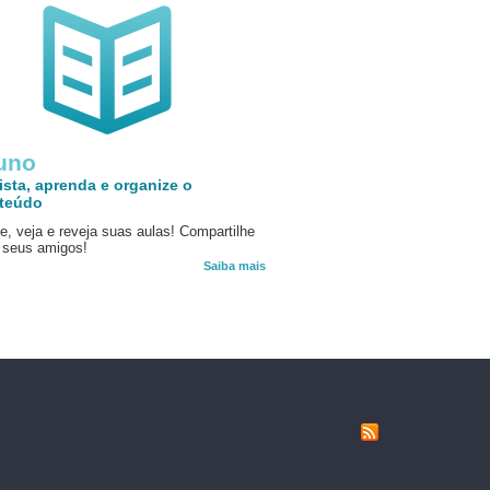
uno
ista, aprenda e organize o
teúdo
e, veja e reveja suas aulas! Compartilhe
seus amigos!
Saiba mais