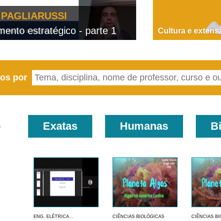
PAGLIARUSSI
nto estratégico - parte 1
D
Cultura e extens
eos por
o
Exatas
Humanas
B
ENG. ELÉTRICA...
CIÊNCIAS BIOLÓGICAS
CIÊNCIAS B