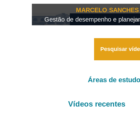
OTEO...
MARCELO SANCHES 
 - 2026
Gestão de desempenho e planejame
Pesquisar víd
Áreas de estud
Vídeos recentes