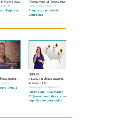
-1] Planeta algas
[Planeta Algas-1] Planeta algas
 Chow Ho
Fanly Fungyi Chow Ho
as – Registros
Planeta algas –Marés
vermelhas
LETRAS
ngua Italiana I
[FLL1024-2] Língua Brasileira
a Baccin
de Sinais - EAD
artire! Aula 1 –
Felipe Venâncio Barbosa...
Libras EaD - Aula teórica
01 (versão em Libras, com
legendas em português)