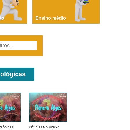
PAOLA GIUSTINA BACCIN
ire, fare, partire! Aula 1 – parte 1
ão
Ensino médio
iológicas
IOLÓGICAS
CIÊNCIAS BIOLÓGICAS