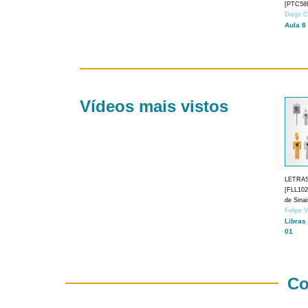
[PTC588
Diego C
Aula 8
Vídeos mais vistos
LETRA
[FLL1024
de Sina
Felipe 
Libras
01
Co