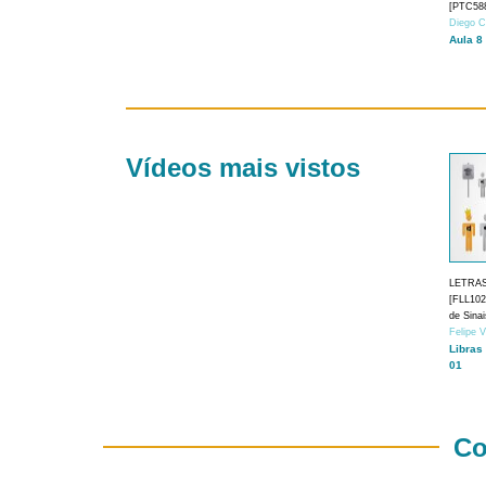
[PTC588
Diego C
Aula 8
Vídeos mais vistos
LETRA
[FLL1024
de Sina
Felipe 
Libras
01
Co