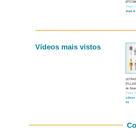
[PTC588
Diego C
Aula 8
Vídeos mais vistos
LETRA
[FLL1024
de Sina
Felipe 
Libras
01
Co