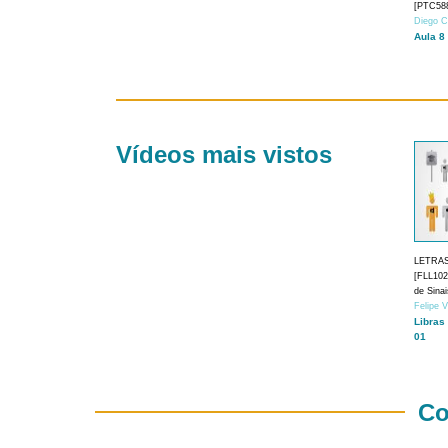
[PTC588
Diego C
Aula 8
Vídeos mais vistos
LETRA
[FLL1024
de Sina
Felipe 
Libras
01
Co