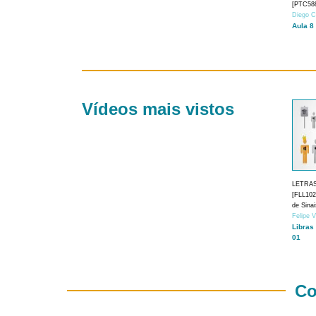
[PTC588
Diego C
Aula 8
Vídeos mais vistos
LETRA
[FLL1024
de Sina
Felipe 
Libras
01
Co