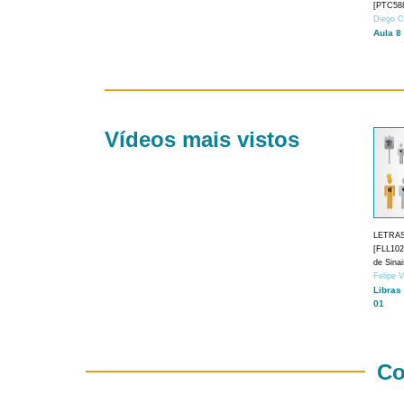
[PTC588
Diego C
Aula 8
Vídeos mais vistos
LETRA
[FLL1024
de Sina
Felipe 
Libras
01
Co