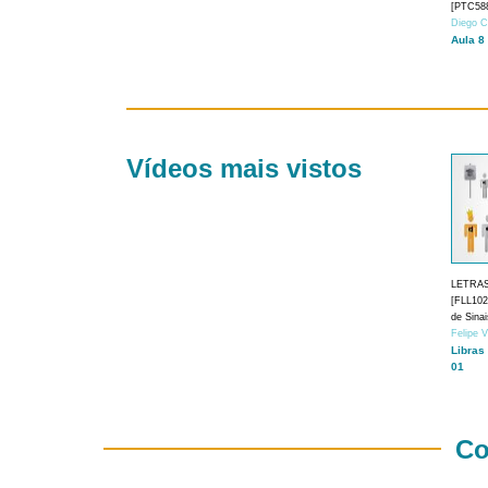
[PTC588
Diego C
Aula 8
Vídeos mais vistos
LETRA
[FLL1024
de Sina
Felipe 
Libras
01
Co