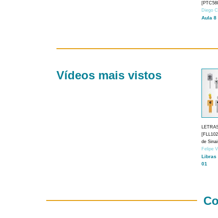
[PTC588
Diego C
Aula 8
Vídeos mais vistos
LETRA
[FLL1024
de Sina
Felipe 
Libras
01
Co