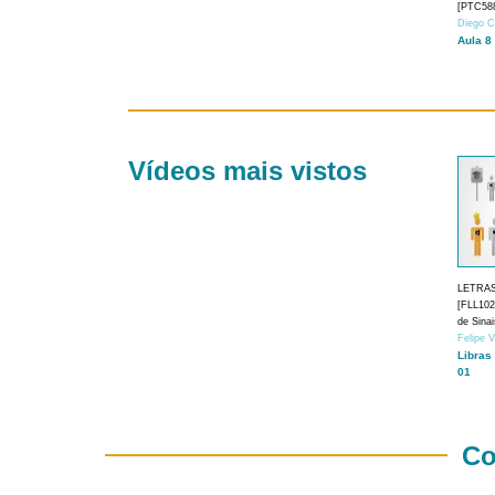
[PTC588
Diego C
Aula 8
Vídeos mais vistos
LETRA
[FLL1024
de Sina
Felipe 
Libras
01
Co